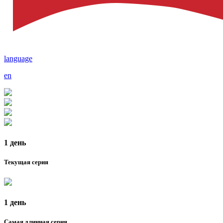
language
en
1 день
Текущая серия
1 день
Самая длинная серия