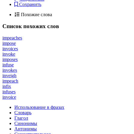
Сохранить
Похожие слова
Список похожих слов
impeaches
impose
invoices
invoke
imposes
infuse
invokes
inveigh
impeach
infix
infuses
invoice
Использование в фразах
Словарь
Глагол
Синонимы
Антонимы