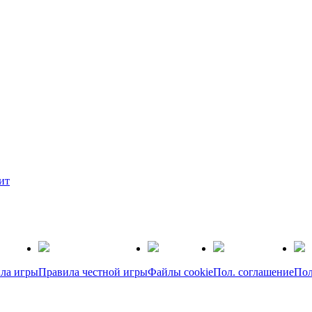
ит
ла игры
Правила честной игры
Файлы cookie
Пол. соглашение
Пол