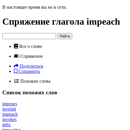
В настоящее время вы не в сети.
Спряжение глагола
impeach
Найти
Все о слове
Спряжение
Поделиться
Сохранить
Похожие слова
Список похожих слов
imposes
inveigh
impeach
invokes
infix
impeaches