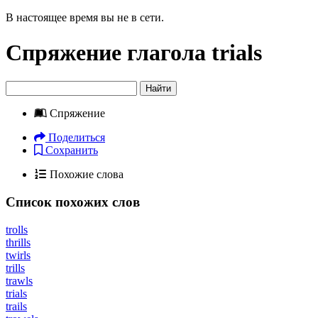
В настоящее время вы не в сети.
Спряжение глагола
trials
Найти
Спряжение
Поделиться
Сохранить
Похожие слова
Список похожих слов
trolls
thrills
twirls
trills
trawls
trials
trails