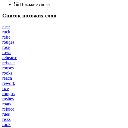
Похожие слова
Список похожих слов
race
ruck
raise
rouges
rose
rows
rehearse
reissue
rouses
rooks
reach
rework
rice
roughs
rushes
roars
rejoice
rues
risks
rook