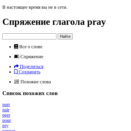
В настоящее время вы не в сети.
Спряжение глагола
pray
Найти
Все о слове
Спряжение
Поделиться
Сохранить
Похожие слова
Список похожих слов
purr
pair
peer
pour
pry
pepper