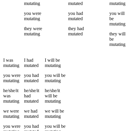
mutating
mutated
mutating
you
were
you
had
you
will
mutating
mutated
be
mutating
they
were
they
had
mutating
mutated
they
will
be
mutating
I
was
I
had
I
will be
mutating
mutated
mutating
you
were
you
had
you
will be
mutating
mutated
mutating
he/she/it
he/she/it
he/she/it
was
had
will be
mutating
mutated
mutating
we
were
we
had
we
will be
mutating
mutated
mutating
you
were
you
had
you
will be