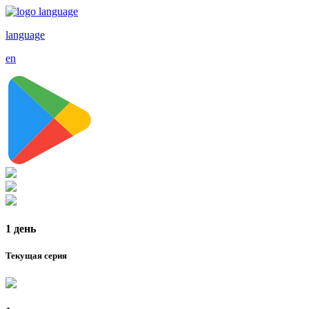
language
en
1 день
Текущая серия