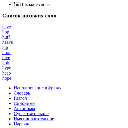
Похожие слова
Список похожих слов
have
hop
huff
heave
hip
hoof
hive
hob
hype
heap
hope
Использование в фразах
Словарь
Глагол
Синонимы
Антонимы
Существительное
Имя прилагательное
Наречие