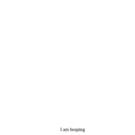
I
am
heaping