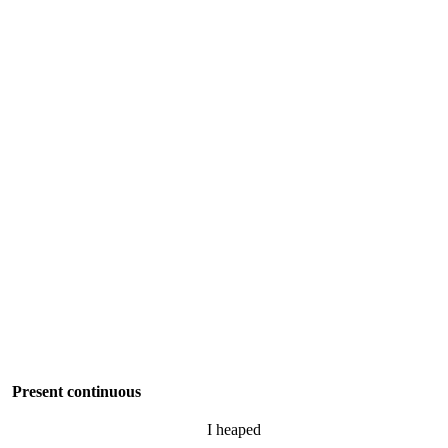
Present continuous
I
heaped