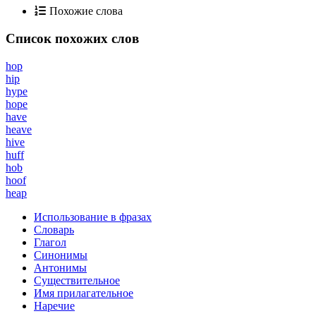
Похожие слова
Список похожих слов
hop
hip
hype
hope
have
heave
hive
huff
hob
hoof
heap
Использование в фразах
Словарь
Глагол
Синонимы
Антонимы
Существительное
Имя прилагательное
Наречие