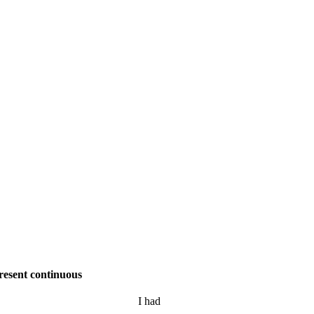
resent continuous
I
had