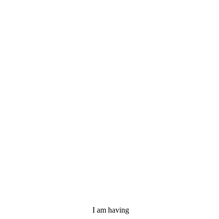
I
am
having