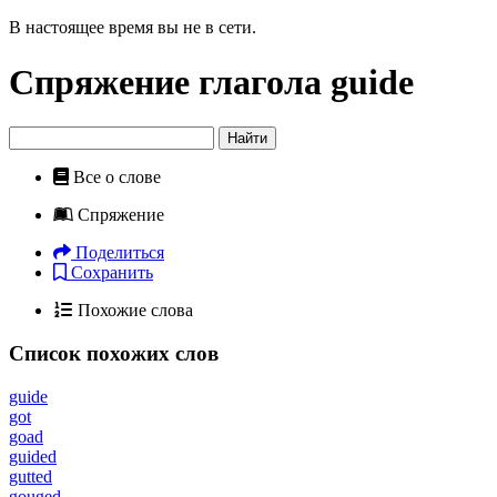
В настоящее время вы не в сети.
Спряжение глагола
guide
Найти
Все о слове
Спряжение
Поделиться
Сохранить
Похожие слова
Список похожих слов
guide
got
goad
guided
gutted
gouged