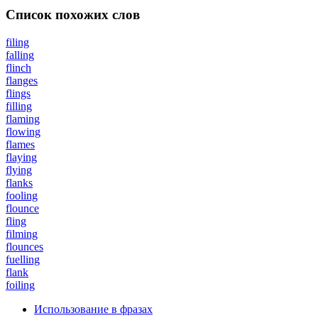
Список похожих слов
filing
falling
flinch
flanges
flings
filling
flaming
flowing
flames
flaying
flying
flanks
fooling
flounce
fling
filming
flounces
fuelling
flank
foiling
Использование в фразах