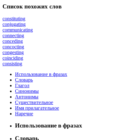
Список похожих слов
constituting
conjugating
communicating
connecting
conceding
concocting
congesting
coinciding
consisting
Использование в фразах
Словарь
Глагол
Синонимы
Антонимы
Существительное
Имя прилагательное
Наречие
Использование в фразах
Словарь