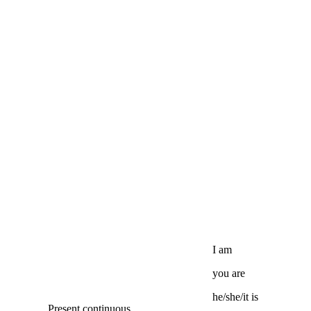
I
am
you
are
he/she/it
is
Present continuous