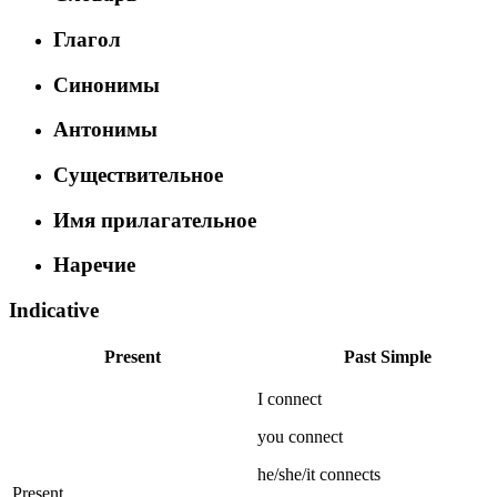
Глагол
Синонимы
Антонимы
Существительное
Имя прилагательное
Наречие
Indicative
Present
Past Simple
I
connect
you
connect
he/she/it
connects
Present