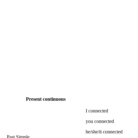
Present continuous
I
connected
you
connected
he/she/it
connected
Past Simple