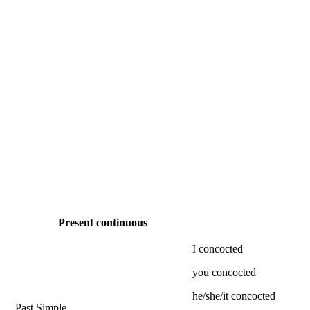
Present continuous
I
concocted
you
concocted
he/she/it
concocted
Past Simple