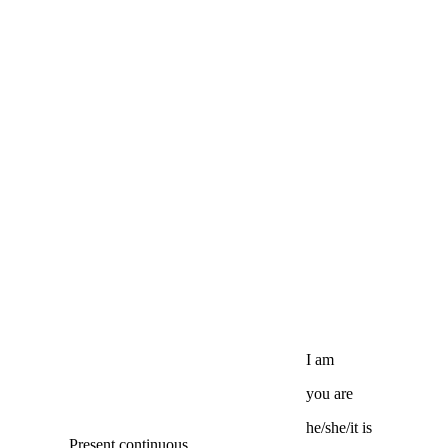
I
am
you
are
he/she/it
is
Present continuous