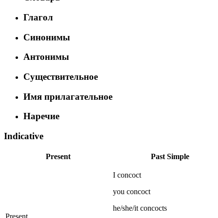
Глагол
Синонимы
Антонимы
Существительное
Имя прилагательное
Наречие
Indicative
Present
Past Simple
I
concoct
you
concoct
he/she/it
concocts
Present