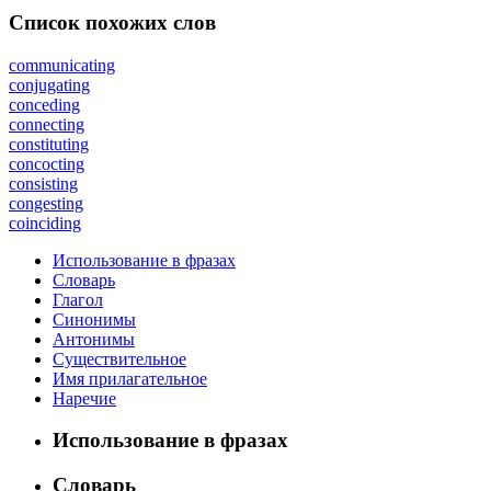
Список похожих слов
communicating
conjugating
conceding
connecting
constituting
concocting
consisting
congesting
coinciding
Использование в фразах
Словарь
Глагол
Синонимы
Антонимы
Существительное
Имя прилагательное
Наречие
Использование в фразах
Словарь