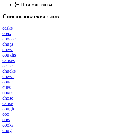
Похожие слова
Список похожих слов
casks
coax
chooses
chugs
chew
coughs
causes
cease
chucks
chews
couch
cues
coxes
chose
cause
cough
coo
cow
cooks
chug