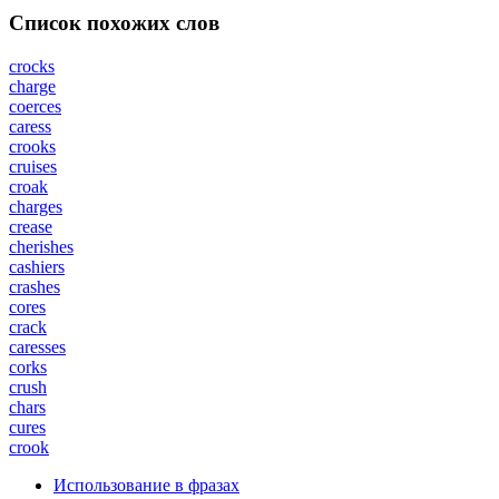
Список похожих слов
crocks
charge
coerces
caress
crooks
cruises
croak
charges
crease
cherishes
cashiers
crashes
cores
crack
caresses
corks
crush
chars
cures
crook
Использование в фразах