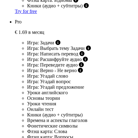
Флэш карта: Идиомы
Кники (аудио + субтитры)
Try for free
Pro
€
1.69 в месяц
Игра: Задачи
Игра: Выбрать тему Задачи
Игра: Написать перевод
Игра: Расшифруйте аудио
Игра: Переведите аудио
Игра: Верно - Не верно
Игра: Угадай слово
Игра: Угадай вопрос
Игра: Угадай предложение
Уроки английского
Основы теории
Уроки чтения
Онлайн тест
Кники (аудио + субтитры)
Времена и аспекты глаголов
Фонетические символы
Флэш карта: Слова
Флэш карта: Вопросы