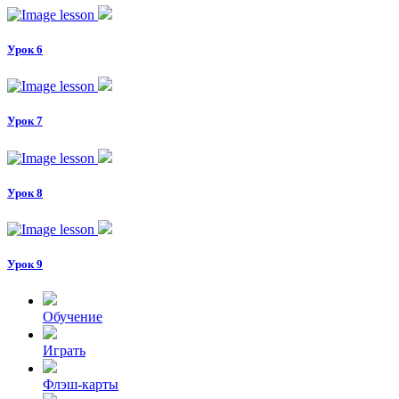
Урок 6
Урок 7
Урок 8
Урок 9
Обучение
Играть
Флэш-карты