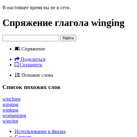
В настоящее время вы не в сети.
Спряжение глагола
winging
Найти
Спряжение
Поделиться
Сохранить
Похожие слова
Список похожих слов
winching
winging
winking
womanising
wincing
Использование в фразах
Словарь