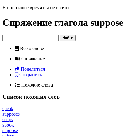
В настоящее время вы не в сети.
Спряжение глагола
suppose
Найти
Все о слове
Спряжение
Поделиться
Сохранить
Похожие слова
Список похожих слов
speak
supposes
soaps
spook
suppose
spices