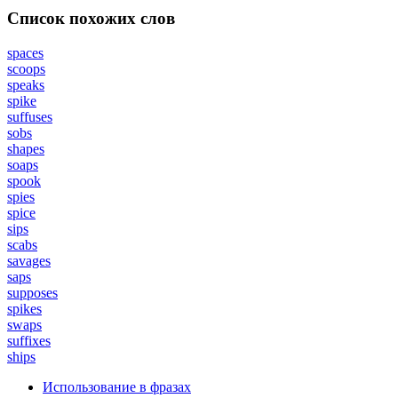
Список похожих слов
spaces
scoops
speaks
spike
suffuses
sobs
shapes
soaps
spook
spies
spice
sips
scabs
savages
saps
supposes
spikes
swaps
suffixes
ships
Использование в фразах