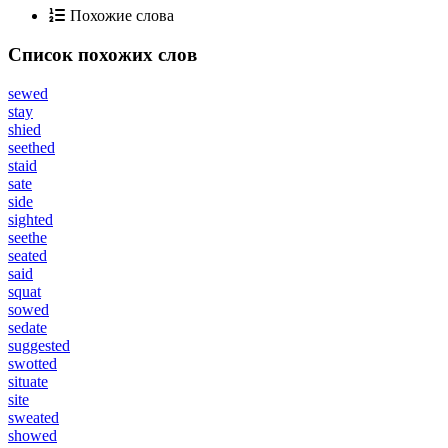
Похожие слова
Список похожих слов
sewed
stay
shied
seethed
staid
sate
side
sighted
seethe
seated
said
squat
sowed
sedate
suggested
swotted
situate
site
sweated
showed