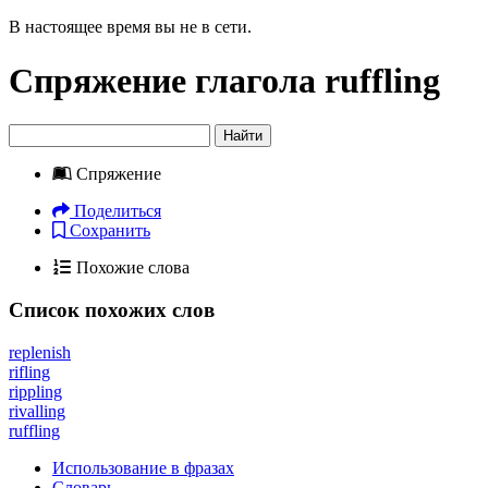
В настоящее время вы не в сети.
Спряжение глагола
ruffling
Найти
Спряжение
Поделиться
Сохранить
Похожие слова
Список похожих слов
replenish
rifling
rippling
rivalling
ruffling
Использование в фразах
Словарь