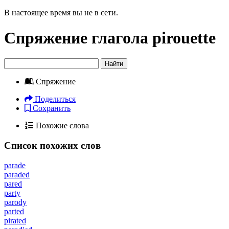
В настоящее время вы не в сети.
Спряжение глагола
pirouette
Найти
Спряжение
Поделиться
Сохранить
Похожие слова
Список похожих слов
parade
paraded
pared
party
parody
parted
pirated