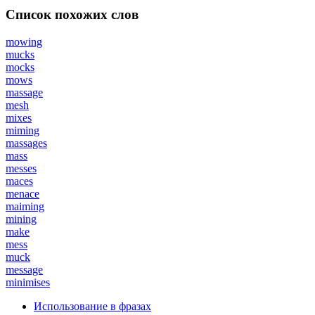
Список похожих слов
mowing
mucks
mocks
mows
massage
mesh
mixes
miming
massages
mass
messes
maces
menace
maiming
mining
make
mess
muck
message
minimises
Использование в фразах