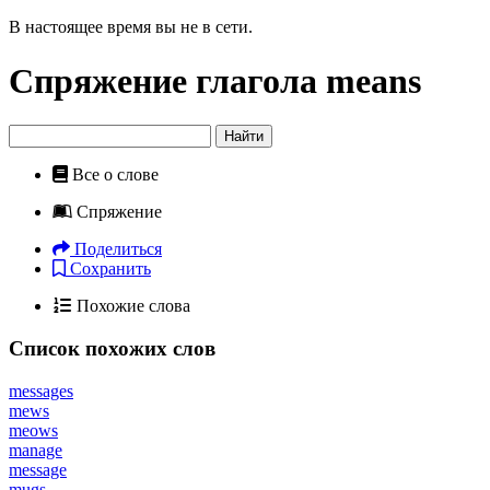
В настоящее время вы не в сети.
Спряжение глагола
means
Найти
Все о слове
Спряжение
Поделиться
Сохранить
Похожие слова
Список похожих слов
messages
mews
meows
manage
message
mugs