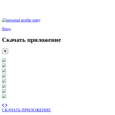
Вход
Скачать приложение
СКАЧАТЬ ПРИЛОЖЕНИЕ