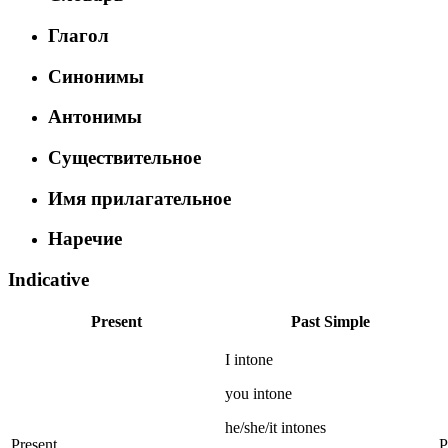
Глагол
Синонимы
Антонимы
Существительное
Имя прилагательное
Наречие
Indicative
Present
Past Simple
I
intone
you
intone
he/she/it
intones
Present
P