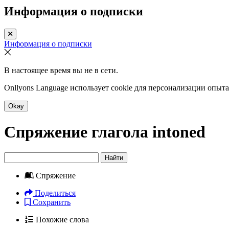
Информация о подписки
Информация о подписки
В настоящее время вы не в сети.
Onllyons Language использует cookie для персонализации опыт
Okay
Спряжение глагола
intoned
Найти
Спряжение
Поделиться
Сохранить
Похожие слова