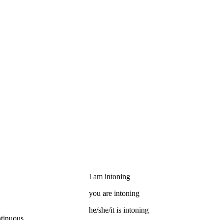
I
am
intoning
you
are
intoning
he/she/it
is
intoning
ntinuous