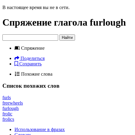
В настоящее время вы не в сети.
Спряжение глагола
furlough
Найти
Спряжение
Поделиться
Сохранить
Похожие слова
Список похожих слов
furls
freewheels
furlough
frolic
frolics
Использование в фразах
Словарь