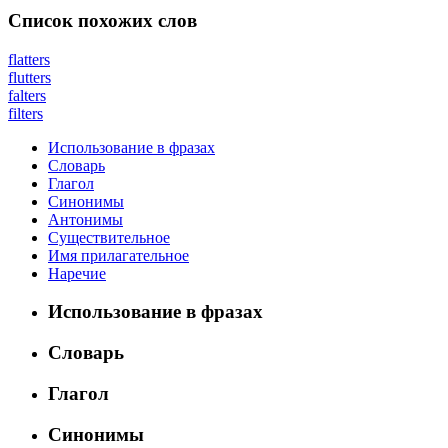
Список похожих слов
flatters
flutters
falters
filters
Использование в фразах
Словарь
Глагол
Синонимы
Антонимы
Существительное
Имя прилагательное
Наречие
Использование в фразах
Словарь
Глагол
Синонимы