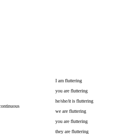
I
am
fluttering
you
are
fluttering
he/she/it
is
fluttering
continuous
we
are
fluttering
you
are
fluttering
they
are
fluttering