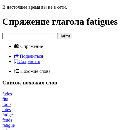
В настоящее время вы не в сети.
Спряжение глагола
fatigues
Найти
Спряжение
Поделиться
Сохранить
Похожие слова
Список похожих слов
fades
fits
foots
fates
fudge
feuds
fatigue