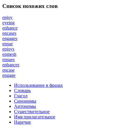
Список похожих слов
enjoy
eyeing
enhance
encases
engages
ensue
enjoys
enmesh
ensues
enhances
encase
engage
Использование в фразах
Словарь
Глагол
Синонимы
Антонимы
Существительное
Имя прилагательное
Наречие