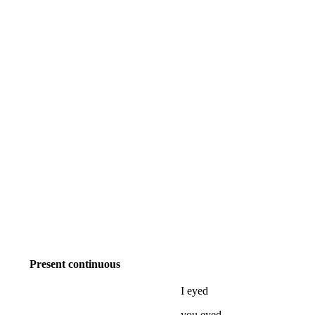
Present continuous
I
eyed
you
eyed