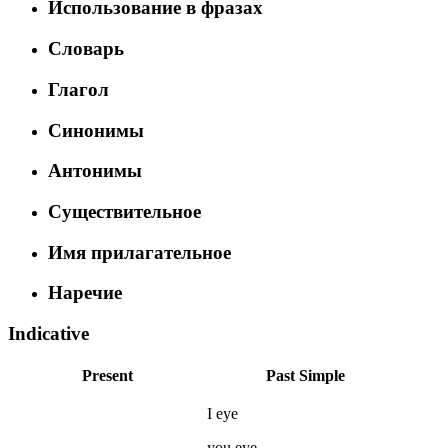
Использование в фразах
Словарь
Глагол
Синонимы
Антонимы
Существительное
Имя прилагательное
Наречие
Indicative
Present
Past Simple
I
eye
you
eye