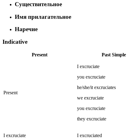
Существительное
Имя прилагательное
Наречие
Indicative
Present
Past Simple
I
excruciate
you
excruciate
he/she/it
excruciates
Present
we
excruciate
you
excruciate
they
excruciate
I
excruciate
I
excruciated