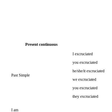
Present continuous
I
excruciated
you
excruciated
he/she/it
excruciated
Past Simple
we
excruciated
you
excruciated
they
excruciated
I
am