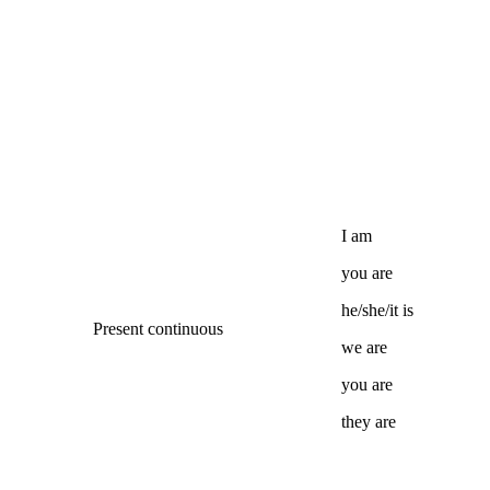
I
am
you
are
he/she/it
is
Present continuous
we
are
you
are
they
are