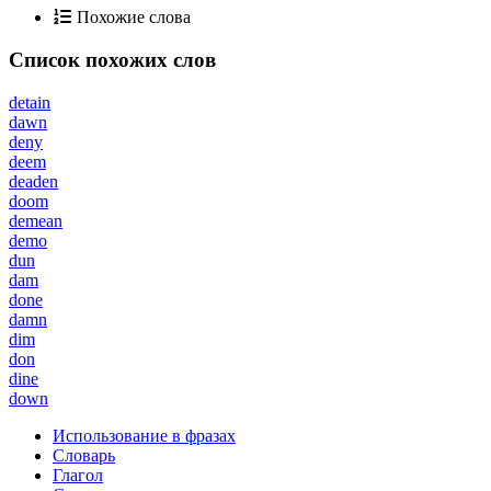
Похожие слова
Список похожих слов
detain
dawn
deny
deem
deaden
doom
demean
demo
dun
dam
done
damn
dim
don
dine
down
Использование в фразах
Словарь
Глагол