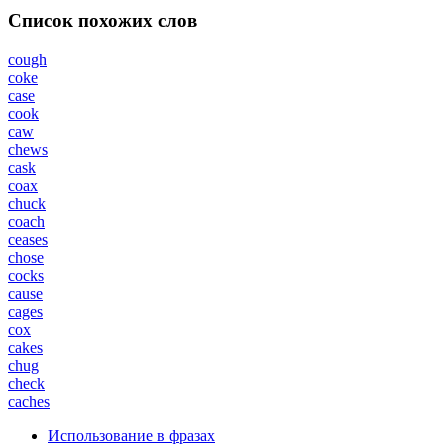
Список похожих слов
cough
coke
case
cook
caw
chews
cask
coax
chuck
coach
ceases
chose
cocks
cause
cages
cox
cakes
chug
check
caches
Использование в фразах