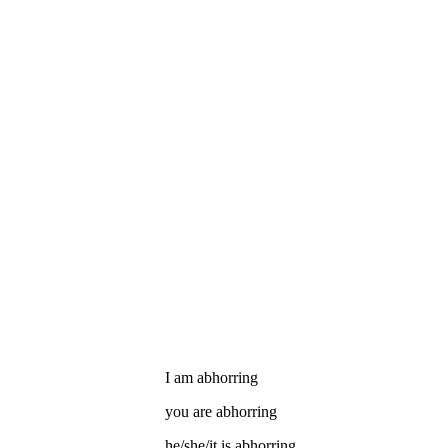
I
am
abhorring
you
are
abhorring
he/she/it
is
abhorring