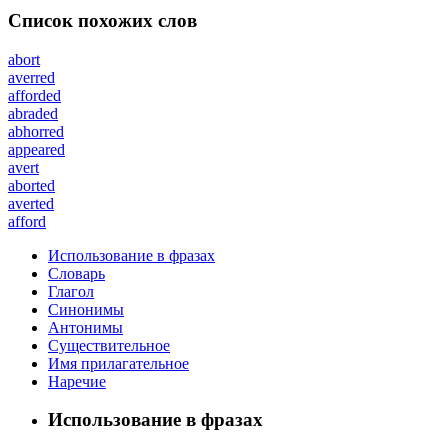
Список похожих слов
abort
averred
afforded
abraded
abhorred
appeared
avert
aborted
averted
afford
Использование в фразах
Словарь
Глагол
Синонимы
Антонимы
Существительное
Имя прилагательное
Наречие
Использование в фразах