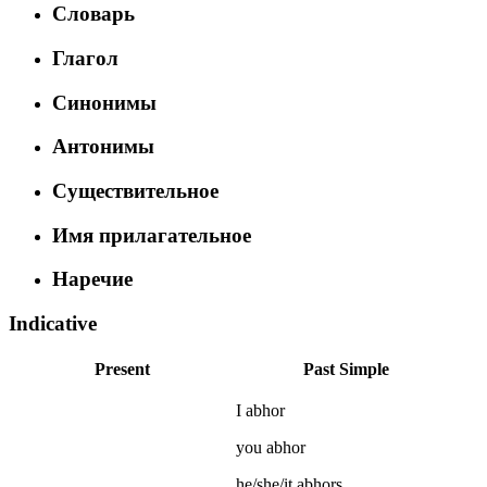
Словарь
Глагол
Синонимы
Антонимы
Существительное
Имя прилагательное
Наречие
Indicative
Present
Past Simple
I
abhor
you
abhor
he/she/it
abhors