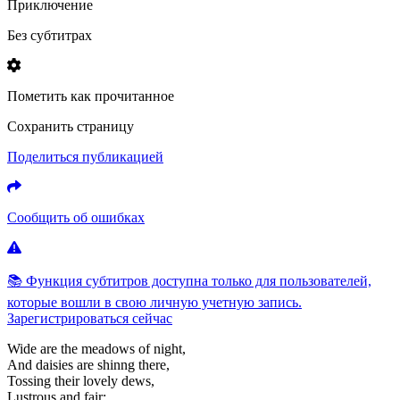
Приключение
Без субтитрах
Пометить как прочитанное
Сохранить страницу
Поделиться публикацией
Сообщить об ошибках
📚 Функция субтитров доступна только для пользователей,
которые вошли в свою личную учетную запись.
Зарегистрироваться сейчас
Wide
are
the
meadows
of
night,
And
daisies
are
shinng
there,
Tossing
their
lovely
dews,
Lustrous
and
fair;