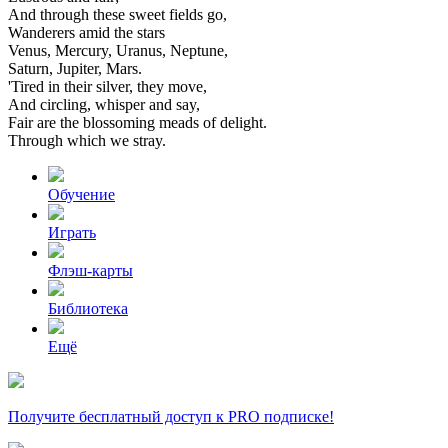
And
through
these
sweet
fields
go,
Wanderers
amid
the
stars
Venus,
Mercury,
Uranus,
Neptune,
Saturn,
Jupiter,
Mars.
'Tired
in
their
silver,
they
move,
And
circling,
whisper
and
say,
Fair
are
the
blossoming
meads
of
delight.
Through
which
we
stray.
Обучение
Играть
Флэш-карты
Библиотека
Ещё
Получите бесплатный доступ к PRO подписке!