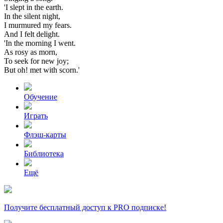
'I
slept
in
the
earth.
In
the
silent
night,
I
murmured
my
fears.
And
I
felt
delight.
'In
the
morning
I
went.
As
rosy
as
morn,
To
seek
for
new
joy;
But
oh!
met
with
scorn.'
Обучение
Играть
Флэш-карты
Библиотека
Ещё
Получите бесплатный доступ к PRO подписке!