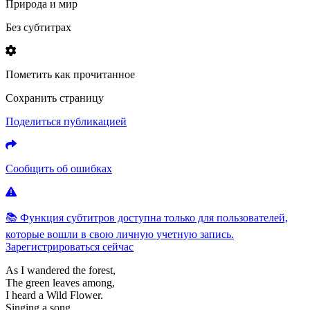
Природа и мир
Без субтитрах
Пометить как прочитанное
Сохранить страницу
Поделиться публикацией
Сообщить об ошибках
📚 Функция субтитров доступна только для пользователей,
которые вошли в свою личную учетную запись.
Зарегистрироваться сейчас
As
I
wandered
the
forest,
The
green
leaves
among,
I
heard
a
Wild
Flower.
Singing
a
song.