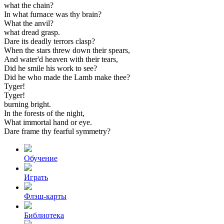
what
the
chain?
In
what
furnace
was
thy
brain?
What
the
anvil?
what
dread
grasp.
Dare
its
deadly
terrors
clasp?
When
the
stars
threw
down
their
spears,
And
water'd
heaven
with
their
tears,
Did
he
smile
his
work
to
see?
Did
he
who
made
the
Lamb
make
thee?
Tyger!
Tyger!
burning
bright.
In
the
forests
of
the
night,
What
immortal
hand
or
eye.
Dare
frame
thy
fearful
symmetry?
Обучение
Играть
Флэш-карты
Библиотека