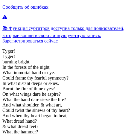
Сообщить об ошибках
📚 Функция субтитров доступна только для пользователей,
которые вошли в свою личную учетную запись.
Зарегистрироваться сейчас
Tyger!
Tyger!
burning
bright,
In
the
forests
of
the
night,
What
immortal
hand
or
eye.
Could
frame
thy
fearful
symmetry?
In
what
distant
deeps
or
skies.
Burnt
the
fire
of
thine
eyes?
On
what
wings
dare
he
aspire?
What
the
hand
dare
sieze
the
fire?
And
what
shoulder,
&
what
art,
Could
twist
the
sinews
of
thy
heart?
And
when
thy
heart
began
to
beat,
What
dread
hand?
&
what
dread
feet?
What
the
hammer?