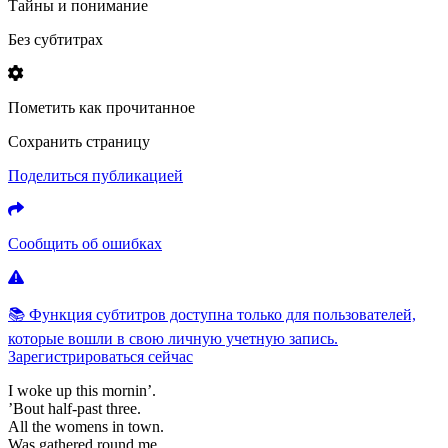
Тайны и понимание
Без субтитрах
Пометить как прочитанное
Сохранить страницу
Поделиться публикацией
Сообщить об ошибках
📚 Функция субтитров доступна только для пользователей,
которые вошли в свою личную учетную запись.
Зарегистрироваться сейчас
I
woke
up
this
mornin’.
’Bout
half-past
three.
All
the
womens
in
town.
Was
gathered
round
me.