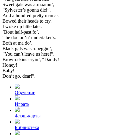
Sweet
gals
was
a-moanin’,
“Sylvester’s
gonna
die!”.
And
a
hundred
pretty
mamas.
Bowed
their
heads
to
cry.
I
woke
up
little
later.
’Bout
half-past
fo’,
The
doctor
‘n’
undertaker’s.
Both
at
ma
do’.
Black
gals
was
a-beggin’,
“You
can’t
leave
us
here!”.
Brown-skins
cryin’,
“Daddy!
Honey!
Baby!
Don’t
go,
dear!”.
Обучение
Играть
Флэш-карты
Библиотека