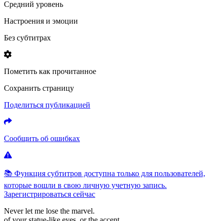
Средний уровень
Настроения и эмоции
Без субтитрах
Пометить как прочитанное
Сохранить страницу
Поделиться публикацией
Сообщить об ошибках
📚 Функция субтитров доступна только для пользователей,
которые вошли в свою личную учетную запись.
Зарегистрироваться сейчас
Never
let
me
lose
the
marvel.
of
your
statue-like
eyes,
or
the
accent.