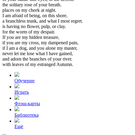
the
solitary
rose
of
your
breath.
places
on
my
cheek
at
night.
I
am
afraid
of
being,
on
this
shore,
a
branchless
trunk,
and
what
I
most
regret.
is
having
no
flower,
pulp,
or
clay.
for
the
worm
of
my
despair.
If
you
are
my
hidden
treasure,
if
you
are
my
cross,
my
dampened
pain,
if
I
am
a
dog,
and
you
alone
my
master,
never
let
me
lose
what
I
have
gained,
and
adorn
the
branches
of
your
river.
with
leaves
of
my
estranged
Autumn.
Обучение
Играть
Флэш-карты
Библиотека
Ещё