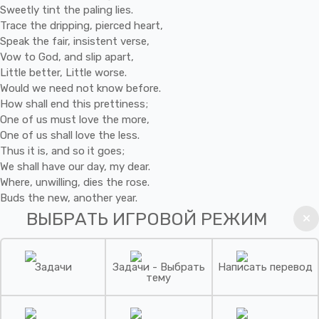
Sweetly
tint
the
paling
lies.
Trace
the
dripping,
pierced
heart,
Speak
the
fair,
insistent
verse,
Vow
to
God,
and
slip
apart,
Little
better,
Little
worse.
Would
we
need
not
know
before.
How
shall
end
this
prettiness;
One
of
us
must
love
the
more,
One
of
us
shall
love
the
less.
Thus
it
is,
and
so
it
goes;
We
shall
have
our
day,
my
dear.
Where,
unwilling,
dies
the
rose.
Buds
the
new,
another
year.
ВЫБРАТЬ ИГРОВОЙ РЕЖИМ
Задачи
Задачи - Выбрать
Написать перевод
тему