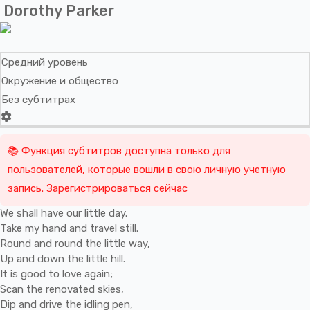
Dorothy Parker
Средний уровень
Окружение и общество
Без субтитрах
📚 Функция субтитров доступна только для
пользователей, которые вошли в свою личную учетную
запись. Зарегистрироваться сейчас
We
shall
have
our
little
day.
Take
my
hand
and
travel
still.
Round
and
round
the
little
way,
Up
and
down
the
little
hill.
It
is
good
to
love
again;
Scan
the
renovated
skies,
Dip
and
drive
the
idling
pen,