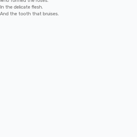
Who
formed
the
roses.
In
the
delicate
flesh.
And
the
tooth
that
bruises.