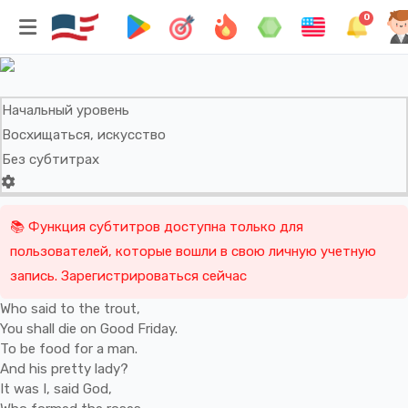
Pisces
0
Ronald Stuart Thomas
Начальный уровень
Восхищаться, искусство
Без субтитрах
📚 Функция субтитров доступна только для
пользователей, которые вошли в свою личную учетную
запись. Зарегистрироваться сейчас
Who
said
to
the
trout,
You
shall
die
on
Good
Friday.
To
be
food
for
a
man.
And
his
pretty
lady?
It
was
I,
said
God,