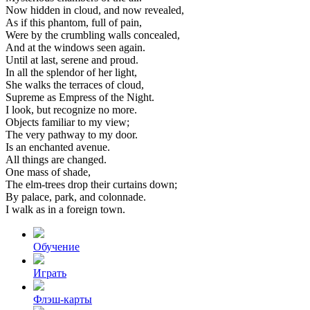
Now
hidden
in
cloud,
and
now
revealed,
As
if
this
phantom,
full
of
pain,
Were
by
the
crumbling
walls
concealed,
And
at
the
windows
seen
again.
Until
at
last,
serene
and
proud.
In
all
the
splendor
of
her
light,
She
walks
the
terraces
of
cloud,
Supreme
as
Empress
of
the
Night.
I
look,
but
recognize
no
more.
Objects
familiar
to
my
view;
The
very
pathway
to
my
door.
Is
an
enchanted
avenue.
All
things
are
changed.
One
mass
of
shade,
The
elm-trees
drop
their
curtains
down;
By
palace,
park,
and
colonnade.
I
walk
as
in
a
foreign
town.
Обучение
Играть
Флэш-карты