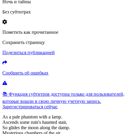
Ночь и тайны
Без субтитрах
Пометить как прочитанное
Сохранить страницу
Поделиться публикацией
Сообщить об ошибках
📚 Функция субтитров доступна только для пользователей,
которые вошли в свою личную учетную запись.
Зарегистрироваться сейчас
As
a
pale
phantom
with
a
lamp.
Ascends
some
ruin's
haunted
stair,
So
glides
the
moon
along
the
damp.
Mysterious
chambers
of
the
air.