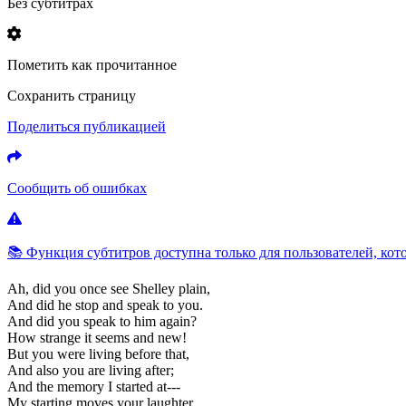
Без субтитрах
Пометить как прочитанное
Сохранить страницу
Поделиться публикацией
Сообщить об ошибках
📚 Функция субтитров доступна только для пользователей, кот
Ah,
did
you
once
see
Shelley
plain,
And
did
he
stop
and
speak
to
you.
And
did
you
speak
to
him
again?
How
strange
it
seems
and
new!
But
you
were
living
before
that,
And
also
you
are
living
after;
And
the
memory
I
started
at---
My
starting
moves
your
laughter.