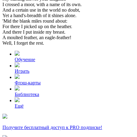
I
crossed
a
moor,
with
a
name
of
its
own.
And
a
certain
use
in
the
world
no
doubt,
Yet
a
hand's-breadth
of
it
shines
alone.
'Mid
the
blank
miles
round
about:
For
there
I
picked
up
on
the
heather.
And
there
I
put
inside
my
breast.
A
moulted
feather,
an
eagle-feather!
Well,
I
forget
the
rest.
Обучение
Играть
Флэш-карты
Библиотека
Ещё
Получите бесплатный доступ к PRO подписке!