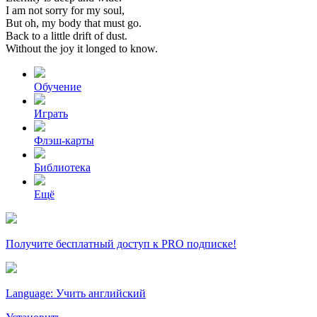
I
am
not
sorry
for
my
soul,
But
oh,
my
body
that
must
go.
Back
to
a
little
drift
of
dust.
Without
the
joy
it
longed
to
know.
Обучение
Играть
Флэш-карты
Библиотека
Ещё
Получите бесплатный доступ к PRO подписке!
Language: Учить английский