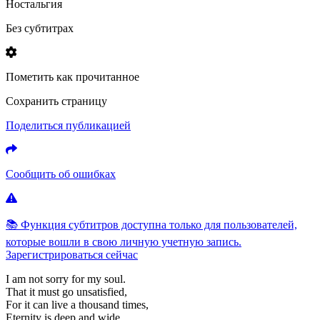
Ностальгия
Без субтитрах
Пометить как прочитанное
Сохранить страницу
Поделиться публикацией
Сообщить об ошибках
📚 Функция субтитров доступна только для пользователей,
которые вошли в свою личную учетную запись.
Зарегистрироваться сейчас
I
am
not
sorry
for
my
soul.
That
it
must
go
unsatisfied,
For
it
can
live
a
thousand
times,
Eternity
is
deep
and
wide.