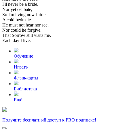
I'll
never
be
a
bride,
Nor
yet
celibate,
So
I'm
living
now
Pride
A
cold
bedmate.
He
must
not
hear
nor
see,
Nor
could
he
forgive.
That
Sorrow
still
visits
me.
Each
day
I
live.
Обучение
Играть
Флэш-карты
Библиотека
Ещё
Получите бесплатный доступ к PRO подписке!