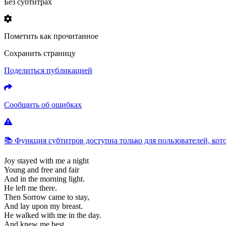
Без субтитрах
Пометить как прочитанное
Сохранить страницу
Поделиться публикацией
Сообщить об ошибках
📚 Функция субтитров доступна только для пользователей, кот
Joy
stayed
with
me
a
night
Young
and
free
and
fair
And
in
the
morning
light.
He
left
me
there.
Then
Sorrow
came
to
stay,
And
lay
upon
my
breast.
He
walked
with
me
in
the
day.
And
knew
me
best.