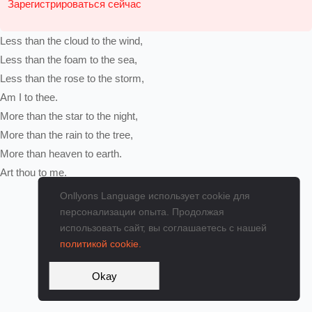
Зарегистрироваться сейчас
Less
than
the
cloud
to
the
wind,
Less
than
the
foam
to
the
sea,
Less
than
the
rose
to
the
storm,
Am
I
to
thee.
More
than
the
star
to
the
night,
More
than
the
rain
to
the
tree,
More
than
heaven
to
earth.
Art
thou
to
me.
Onllyons Language использует cookie для
персонализации опыта. Продолжая
использовать сайт, вы соглашаетесь с нашей
политикой cookie.
Okay