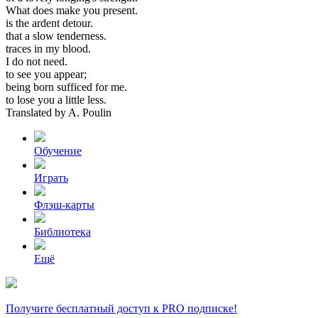
What
does
make
you
present.
is
the
ardent
detour.
that
a
slow
tenderness.
traces
in
my
blood.
I
do
not
need.
to
see
you
appear;
being
born
sufficed
for
me.
to
lose
you
a
little
less.
Translated
by
A.
Poulin
Обучение
Играть
Флэш-карты
Библиотека
Ещё
Получите бесплатный доступ к PRO подписке!