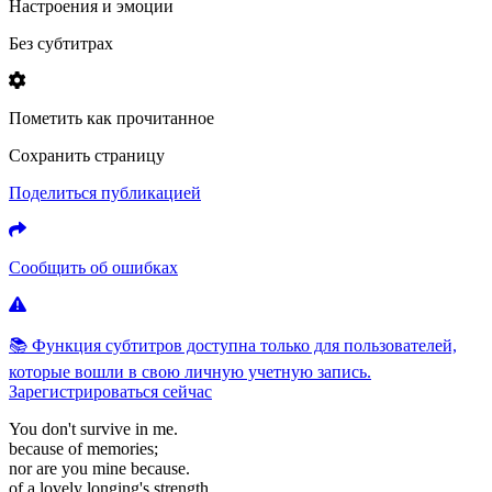
Настроения и эмоции
Без субтитрах
Пометить как прочитанное
Сохранить страницу
Поделиться публикацией
Сообщить об ошибках
📚 Функция субтитров доступна только для пользователей,
которые вошли в свою личную учетную запись.
Зарегистрироваться сейчас
You
don't
survive
in
me.
because
of
memories;
nor
are
you
mine
because.
of
a
lovely
longing's
strength.