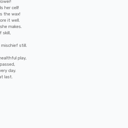
lower!
lds
her
cell!
ds
the
wax!
tore
it
well.
she
makes.
f
skill,
e
mischief
still.
healthful
play,
passed,
very
day.
at
last.