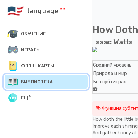
en
language
How Doth 
ОБУЧЕНИЕ
Isaac Watts
ИГРАТЬ
Средний уровень
ФЛЭШ-КАРТЫ
Природа и мир
Без субтитрах
БИБЛИОТЕКА
ЕЩЁ
📚 Функция субтит
How
doth
the
little
b
Improve
each
shinin
And
gather
honey
all