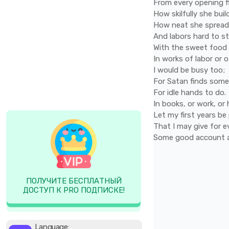
From
every
opening
f
How
skilfully
she
bui
How
neat
she
sprea
And
labors
hard
to
s
With
the
sweet
food
In
works
of
labor
or
o
I
would
be
busy
too;
For
Satan
finds
som
For
idle
hands
to
do.
In
books,
or
work,
or
Let
my
first
years
be
That
I
may
give
for
e
Some
good
account
ПОЛУЧИТЕ БЕСПЛАТНЫЙ
ДОСТУП К PRO ПОДПИСКЕ!
Language: