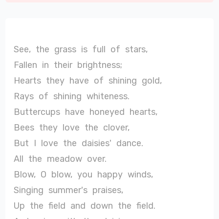
See,
the
grass
is
full
of
stars,
Fallen
in
their
brightness;
Hearts
they
have
of
shining
gold,
Rays
of
shining
whiteness.
Buttercups
have
honeyed
hearts,
Bees
they
love
the
clover,
But
I
love
the
daisies'
dance.
All
the
meadow
over.
Blow,
O
blow,
you
happy
winds,
Singing
summer's
praises,
Up
the
field
and
down
the
field.